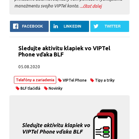
manažmentu svojho VIPTel konta.
...čítať ďalej
FACEBOOK
LINKEDIN
TWITTER
Sledujte aktivitu klapiek vo VIPTel
Phone vďaka BLF
05.08.2020
Telefóny a zariadenia
VIPTel Phone
Tipy a triky
BLF tlačidlá
Novinky