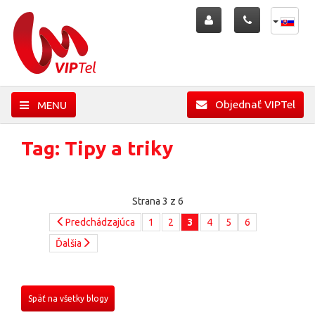
Objednať VIPTel
MENU
Tag: Tipy a triky
Strana 3 z 6
Predchádzajúca
1
2
3
4
5
6
Ďalšia
Späť na všetky blogy