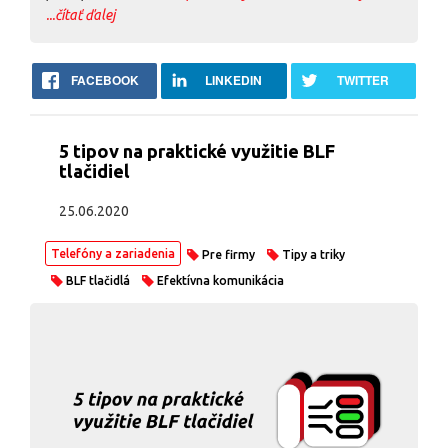
...čítať ďalej
FACEBOOK
LINKEDIN
TWITTER
5 tipov na praktické využitie BLF
tlačidiel
25.06.2020
Telefóny a zariadenia
Pre firmy
Tipy a triky
BLF tlačidlá
Efektívna komunikácia