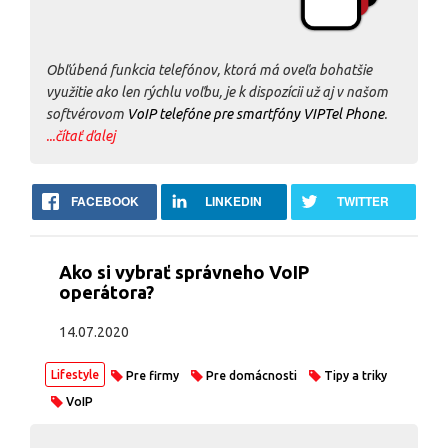
Obľúbená funkcia telefónov, ktorá má oveľa bohatšie
využitie ako len rýchlu voľbu, je k dispozícii už aj v našom
softvérovom
VoIP telefóne pre smartfóny VIPTel Phone
.
...čítať ďalej
FACEBOOK
LINKEDIN
TWITTER
Ako si vybrať správneho VoIP
operátora?
14.07.2020
Lifestyle
Pre firmy
Pre domácnosti
Tipy a triky
VoIP