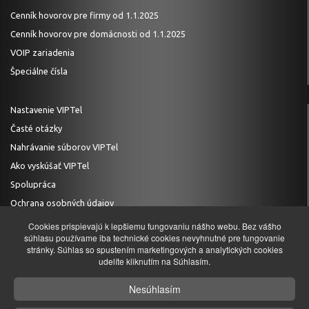
Cenník hovorov pre firmy od 1.1.2025
Cenník hovorov pre domácnosti od 1.1.2025
VOIP zariadenia
Špeciálne čísla
Nastavenie VIPTel
Časté otázky
Nahrávanie súborov VIPTel
Ako vyskúšať VIPTel
Spolupráca
Ochrana osobných údajov
Cookies prispievajú k lepšiemu fungovaniu nášho webu. Bez vášho
súhlasu používame iba technické cookies nevyhnutné pre fungovanie
stránky. Súhlas so spustením marketingových a analytických cookies
TECHNICKÁ PODPORA
udelíte kliknutím na Súhlasím.
+421 (0)2 20 28 20 29
Nesúhlasím
podpora@viptel.sk