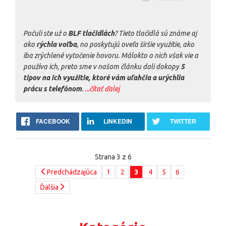
Počuli ste už o
BLF tlačidlách
? Tieto tlačidlá sú známe aj
ako
rýchla voľba
, no poskytujú oveľa širšie využitie, ako
iba zrýchlené vytočenie hovoru. Málokto o nich však vie a
používa ich, preto sme v našom článku dali dokopy
5
tipov na ich využitie, ktoré vám uľahčia a urýchlia
prácu s telefónom
.
...čítať ďalej
FACEBOOK
LINKEDIN
TWITTER
Strana 3 z 6
Predchádzajúca
1
2
3
4
5
6
Ďalšia