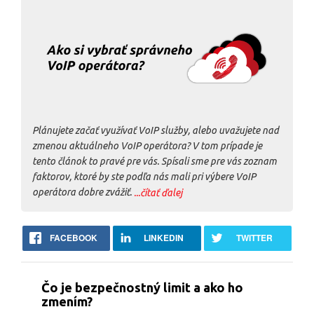
Plánujete začať využívať VoIP služby, alebo uvažujete nad
zmenou aktuálneho VoIP operátora? V tom prípade je
tento článok to pravé pre vás. Spísali sme pre vás zoznam
faktorov, ktoré by ste podľa nás mali pri výbere VoIP
operátora dobre zvážiť.
...čítať ďalej
FACEBOOK
LINKEDIN
TWITTER
Čo je bezpečnostný limit a ako ho
zmením?