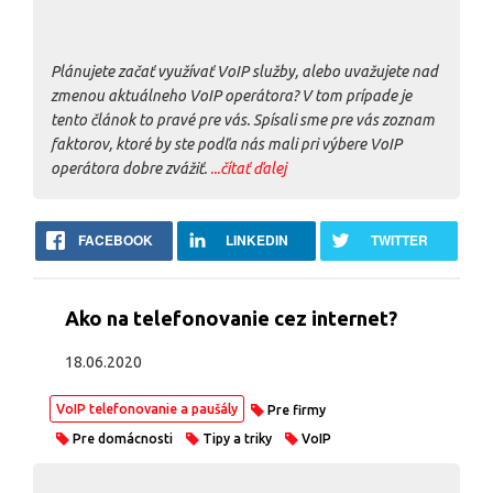
Plánujete začať využívať VoIP služby, alebo uvažujete nad
zmenou aktuálneho VoIP operátora? V tom prípade je
tento článok to pravé pre vás. Spísali sme pre vás zoznam
faktorov, ktoré by ste podľa nás mali pri výbere VoIP
operátora dobre zvážiť.
...čítať ďalej
FACEBOOK
LINKEDIN
TWITTER
Ako na telefonovanie cez internet?
18.06.2020
VoIP telefonovanie a paušály
Pre firmy
Pre domácnosti
Tipy a triky
VoIP