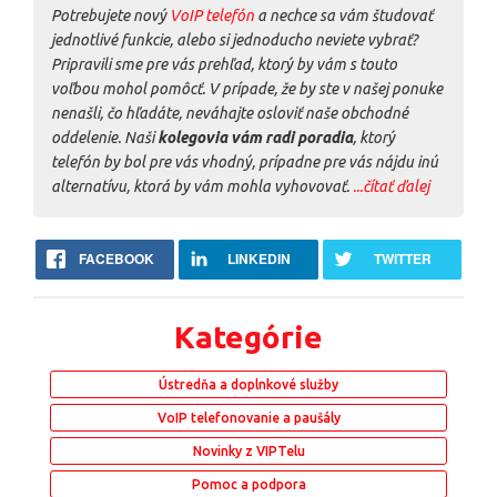
Potrebujete nový
VoIP telefón
a nechce sa vám študovať
jednotlivé funkcie, alebo si jednoducho neviete vybrať?
Pripravili sme pre vás prehľad, ktorý by vám s touto
voľbou mohol pomôcť. V prípade, že by ste v našej ponuke
nenašli, čo hľadáte, neváhajte osloviť naše obchodné
oddelenie. Naši
kolegovia vám radi poradia
, ktorý
telefón by bol pre vás vhodný, prípadne pre vás nájdu inú
alternatívu, ktorá by vám mohla vyhovovať.
...čítať ďalej
FACEBOOK
LINKEDIN
TWITTER
Kategórie
Ústredňa a doplnkové služby
VoIP telefonovanie a paušály
Novinky z VIPTelu
Pomoc a podpora