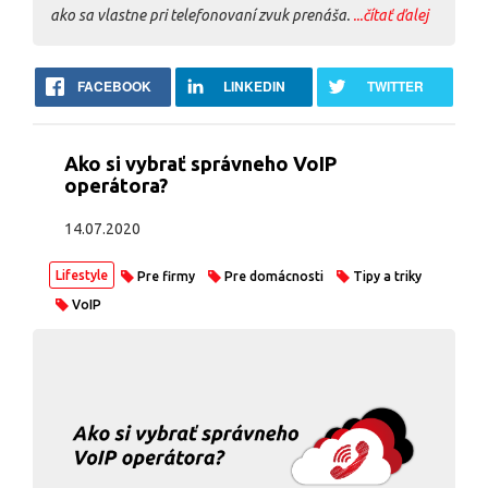
ako sa vlastne pri telefonovaní zvuk prenáša.
...čítať ďalej
FACEBOOK
LINKEDIN
TWITTER
Ako si vybrať správneho VoIP
operátora?
14.07.2020
Lifestyle
Pre firmy
Pre domácnosti
Tipy a triky
VoIP