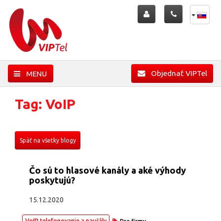
Objednať VIPTel
MENU
Tag: VoIP
Späť na všetky blogy
Čo sú to hlasové kanály a aké výhody
poskytujú?
15.12.2020
VoIP telefonovanie a paušály