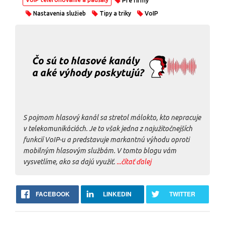
Pre firmy
Nastavenia služieb
Tipy a triky
VoIP
S pojmom hlasový kanál sa stretol málokto, kto nepracuje
v telekomunikáciách. Je to však jedna z najužitočnejších
funkcií VoIP-u a predstavuje markantnú výhodu oproti
mobilným hlasovým službám. V tomto blogu vám
vysvetlíme, ako sa dajú využiť.
...čítať ďalej
FACEBOOK
LINKEDIN
TWITTER