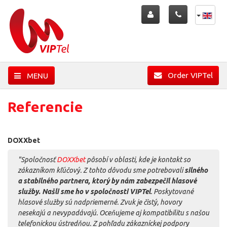
Order VIPTel
MENU
Referencie
DOXXbet
"Spoločnosť
DOXXbet
pôsobí v oblasti, kde je kontakt so
zákazníkom kľúčový. Z tohto dôvodu sme potrebovali
silného
a stabilného partnera, ktorý by nám zabezpečil hlasové
služby. Našli sme ho v spoločnosti VIPTel
. Poskytované
hlasové služby sú nadpriemerné. Zvuk je čistý, hovory
nesekajú a nevypadávajú. Oceňujeme aj kompatibilitu s našou
telefonickou ústredňou. Z pohľadu zákazníckej podpory