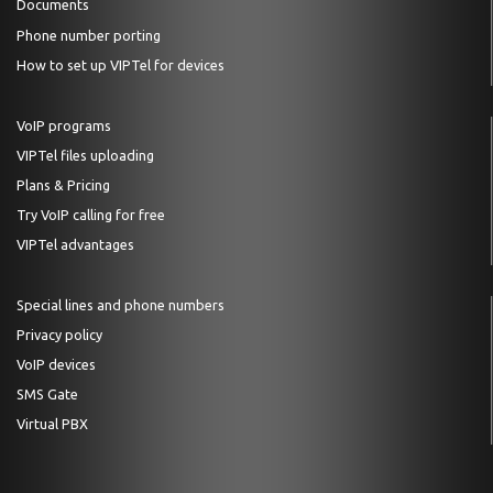
Documents
Phone number porting
How to set up VIPTel for devices
VoIP programs
VIPTel files uploading
Plans & Pricing
Try VoIP calling for free
VIPTel advantages
Special lines and phone numbers
Privacy policy
VoIP devices
SMS Gate
Virtual PBX