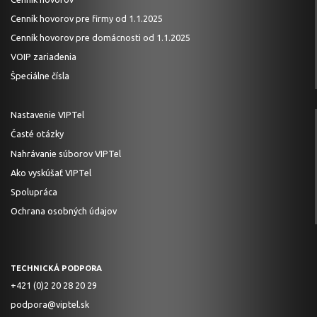
Cenník hovorov pre firmy od 1.1.2025
Cenník hovorov pre domácnosti od 1.1.2025
VOIP zariadenia
Špeciálne čísla
Nastavenie VIPTel
Časté otázky
Nahrávanie súborov VIPTel
Ako vyskúšať VIPTel
Spolupráca
Ochrana osobných údajov
TECHNICKÁ PODPORA
+421 (0)2 20 28 20 29
podpora@viptel.sk