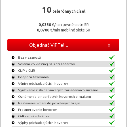
10
telefónnych čísel
0,0330
€/min pevné siete SR
0,0700
€/min mobilné siete SR
Objednať VIPTel L
»
Bez viazanosti
Volania vo vlastnej SK sieti zadarmo
CLIP a CLIR
Podpora faxovania
Výpisy odchádzajúcich hovorov
Využívanie čísla na viacerých zariadeniach súčasne
Oznámenie o neprijatých hovoroch e-mailom
Nastavenie volaní do povolených krajín
Presmerovanie hovorov
Odkazová schránka
Výpisy prichádzajúcich hovorov