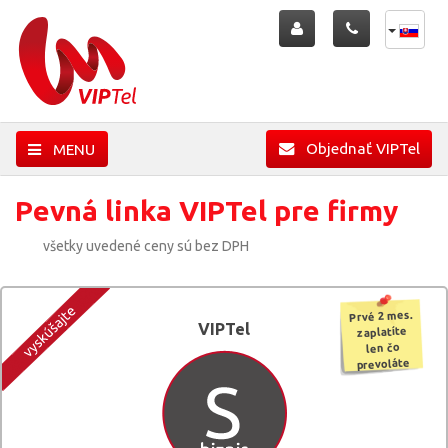
Objednať VIPTel
MENU
Pevná linka VIPTel pre firmy
všetky uvedené ceny sú bez DPH
Prvé 2 mes.
VIPTel
zaplatíte
len čo
prevoláte