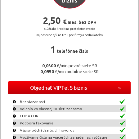
2,50
€
mes. bez DPH
slúži ako kredit na pretelefonovanie
najdostupnejší na trhu pre firmy a podnikateľov
1
telefónne číslo
0,0500
€/min pevné siete SR
0,0950
€/min mobilné siete SR
Objednať VIPTel S biznis
»
Bez viazanosti
Volania vo vlastnej SK sieti zadarmo
CLIP a CLIR
Podpora faxovania
Výpisy odchádzajúcich hovorov
Využívanie čísla na viacerých zariadeniach súčasne