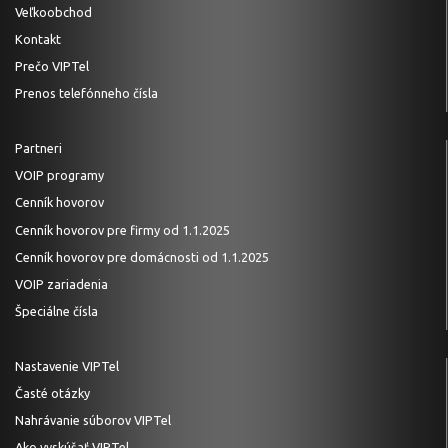
Veľkoobchod
Kontakt
Prečo VIPTel
Prenos telefónneho čísla
Partneri
VOIP programy
Cenník hovorov
Cenník hovorov pre firmy od 1.1.2025
Cenník hovorov pre domácnosti od 1.1.2025
VOIP zariadenia
Špeciálne čísla
Nastavenie VIPTel
Časté otázky
Nahrávanie súborov VIPTel
Ako vyskúšať VIPTel