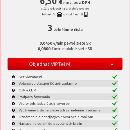
6,50
€
mes. bez DPH
slúži ako kredit na pretelefonovanie
144 minút
alebo 81 minút
3
telefónne čísla
0,0450
€/min pevné siete SR
0,0800
€/min mobilné siete SR
Objednať VIPTel M
»
Bez viazanosti
Volania vo vlastnej SK sieti zadarmo
CLIP a CLIR
Podpora faxovania
Výpisy odchádzajúcich hovorov
Využívanie čísla na viacerých zariadeniach súčasne
Oznámenie o neprijatých hovoroch e-mailom
Nastavenie volaní do povolených krajín