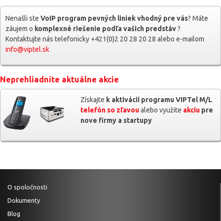
Nenašli ste
VoIP program pevných liniek vhodný pre vás
? Máte
záujem o
komplexné riešenie podľa vašich predstáv
?
Kontaktujte nás telefonicky +421(0)2 20 28 20 28 alebo e-mailom
info@viptel.sk
Neprehliadnite aktuálne akcie
Získajte
k aktivácii programu VIPTel M/L
telefón so zľavou
alebo využite
akciu
pre
nove firmy a startupy
O spoločnosti
Dokumenty
Blog