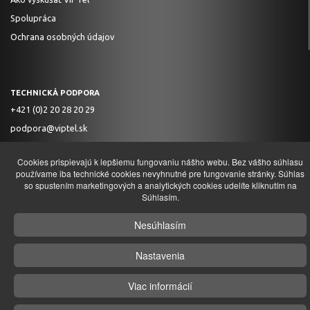
Spolupráca
Ochrana osobných údajov
TECHNICKÁ PODPORA
+421 (0)2 20 28 20 29
podpora@viptel.sk
ZÁKAZNÍCKA INFOLINKA
Cookies prispievajú k lepšiemu fungovaniu nášho webu. Bez vášho súhlasu
+421 (0)2 20 28 20 28
používame iba technické cookies nevyhnutné pre fungovanie stránky. Súhlas
so spustením marketingových a analytických cookies udelíte kliknutím na
info@viptel.sk
Súhlasím.
Nesúhlasím
© 2026 VM Telecom, s.r.o. Všetky práva vyhradené. Web by
Regex
Nastavenia
Viac informácií