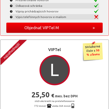
Presmerovanie hovorov
Odkazová schránka
Výpisy prichádzajúcich hovorov
Výpis telefónnych hovorov e-mailom
Objednať VIPTel M
»
Strieborné
VIPTel
50
číslo s
% zľavou
25,50
€
mes. bez DPH
slúži ako kredit na pretelefonovanie
772 minút
alebo 364 minút