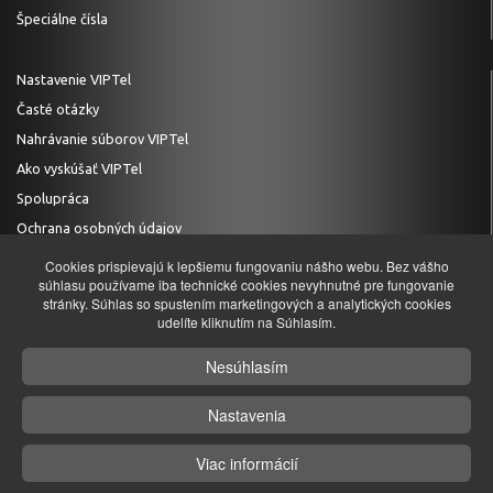
Špeciálne čísla
Nastavenie VIPTel
Časté otázky
Nahrávanie súborov VIPTel
Ako vyskúšať VIPTel
Spolupráca
Ochrana osobných údajov
Cookies prispievajú k lepšiemu fungovaniu nášho webu. Bez vášho
súhlasu používame iba technické cookies nevyhnutné pre fungovanie
stránky. Súhlas so spustením marketingových a analytických cookies
TECHNICKÁ PODPORA
udelíte kliknutím na Súhlasím.
+421 (0)2 20 28 20 29
Nesúhlasím
podpora@viptel.sk
Nastavenia
ZÁKAZNÍCKA INFOLINKA
+421 (0)2 20 28 20 28
Viac informácií
info@viptel.sk