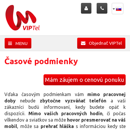
Objednať VIPTel
MENU
Časové podmienky
Mám záujem o cenovú ponuku
Vďaka časovým podmienkam vám
mimo pracovnej
doby
nebude
zbytočne vyzváňať telefón
a vaši
zákazníci budú informovaní, kedy budete opäť k
dispozícii.
Mimo vašich pracovných hodín
, či počas
vílkendov a sviatkov sa môže
hovor presmerovať na váš
mobil
, môže sa
prehrať hláška
s informáciou kedy ste