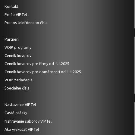
Kontakt
Prečo VIPTel
Prenos telefónneho čísla
Partneri
VOIP programy
Cenník hovorov
Cenník hovorov pre firmy od 1.1.2025
Cenník hovorov pre domácnosti od 1.1.2025
VOIP zariadenia
Špeciálne čísla
Nastavenie VIPTel
Časté otázky
Nahrávanie súborov VIPTel
Ako vyskúšať VIPTel