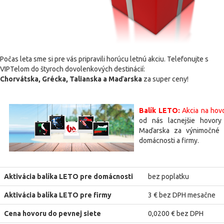
Počas leta sme si pre vás pripravili horúcu letnú akciu. Telefonujte s
VIPTelom do štyroch dovolenkových destinácií:
Chorvátska, Grécka, Talianska a Maďarska
za super ceny!
Balík LETO:
Akcia na hovo
od nás lacnejšie hovory
Maďarska za výnimočné c
domácnosti a firmy.
Aktivácia balíka LETO pre domácnosti
bez poplatku
Aktivácia balíka LETO pre firmy
3 € bez DPH mesačne
Cena hovoru do pevnej siete
0,0200 € bez DPH