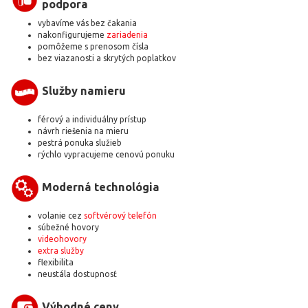
podpora
vybavíme vás bez čakania
nakonfigurujeme
zariadenia
pomôžeme s prenosom čísla
bez viazanosti a skrytých poplatkov
Služby namieru
férový a individuálny prístup
návrh riešenia na mieru
pestrá ponuka služieb
rýchlo vypracujeme cenovú ponuku
Moderná technológia
volanie cez
softvérový telefón
súbežné hovory
videohovory
extra služby
flexibilita
neustála dostupnosť
Výhodné ceny