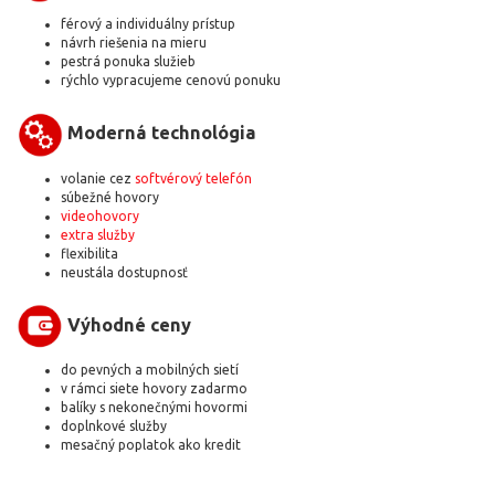
férový a individuálny prístup
návrh riešenia na mieru
pestrá ponuka služieb
rýchlo vypracujeme cenovú ponuku
Moderná technológia
volanie cez
softvérový telefón
súbežné hovory
videohovory
extra služby
flexibilita
neustála dostupnosť
Výhodné ceny
do pevných a mobilných sietí
v rámci siete hovory zadarmo
balíky s nekonečnými hovormi
doplnkové služby
mesačný poplatok ako kredit