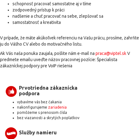
schopnosť pracovať samostatne aj v tíme
zodpovedný prístup k práci
nadšenie a chuť pracovať na sebe, zlepšovať sa
samostatnosť a kreativita
V prípade, že máte akúkoľvek referenciu na Vašu prácu, prosíme, zahrňte
ju do Vášho CV alebo do motivačného listu.
Ak Vás naša ponuka zaujala, pošlite nám e-mail na
praca@viptel.sk
V
predmete emailu uveďte názov pracovnej pozície: Špecialista
zákazníckej podpory pre VoIP riešenia
Prvotriedna zákaznícka
podpora
vybavíme vás bez čakania
nakonfigurujeme
zariadenia
pomôžeme s prenosom čísla
bez viazanosti a skrytých poplatkov
Služby namieru