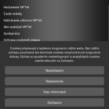
Nastavenie VIPTel
Časté otázky
Nahrávanie súborov VIPTel
Ako vyskúšať VIPTel
Spolupráca
Ochrana osobných údajov
Cookies prispievajú k lepšiemu fungovaniu nášho webu. Bez vášho
súhlasu používame iba technické cookies nevyhnutné pre fungovanie
stránky. Súhlas so spustením marketingových a analytických cookies
TECHNICKÁ PODPORA
udelíte kliknutím na Súhlasím.
+421 (0)2 20 28 20 29
Nesúhlasím
podpora@viptel.sk
Nastavenia
ZÁKAZNÍCKA INFOLINKA
+421 (0)2 20 28 20 28
Viac informácií
info@viptel.sk
Súhlasím
© 2026 VM Telecom, s.r.o. Všetky práva vyhradené. Web by
Regex