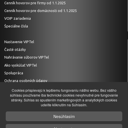
Cenník hovorov pre firmy od 1.1.2025
Cenník hovorov pre domácnosti od 1.1.2025
VOIP zariadenia
Špeciálne čísla
Nastavenie VIPTel
Časté otázky
Nahrávanie súborov VIPTel
Ako vyskúšať VIPTel
Spolupráca
Ochrana osobných údajov
Cookies prispievajú k lepšiemu fungovaniu nášho webu. Bez vášho
súhlasu používame iba technické cookies nevyhnutné pre fungovanie
stránky. Súhlas so spustením marketingových a analytických cookies
TECHNICKÁ PODPORA
udelíte kliknutím na Súhlasím.
+421 (0)2 20 28 20 29
Nesúhlasím
podpora@viptel.sk