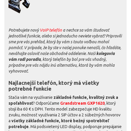
Potrebujete nový
VoIP telefón
a nechce sa vám študovať
jednotlivé funkcie, alebo si jednoducho neviete vybrať? Pripravili
sme pre vás prehľad, ktorý by vám s touto voľbou mohol
pomôcť. V prípade, že by ste v našej ponuke nenašli, čo hľadáte,
neváhajte osloviť naše obchodné oddelenie. Naši
kolegovia
vám radi poradia
, ktorý telefón by bol pre vás vhodný,
prípadne pre vás nájdu inú alternatívu, ktorá by vám mohla
vyhovovať.
Najlacnejší telefón, ktorý má všetky
potrebné funkcie
Stačia vám na využívanie
základné funkcie, kvalitný zvuk a
spoľahlivosť
? Odporúčame
Grandstream GXP1620
, ktorý
stojí iba 60 € s DPH. Tento model zabezpečuje HD kvalitu
zvuku, možnosť využívania 2 SIP účtov a 2 súbežných hovorov
a
všetky základné funkcie, ktoré bežný spotrebiteľ
potrebuje
. Má podsvietený LED display, podporuje prepájanie