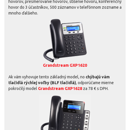
hovorov, presmerovanie hovorov, stíšenie hovoru, konferenčný
hovor do 3 účastníkov, 500 záznamov v telefónnom zozname a
mnoho ďalšieho.
Grandstream GXP1620
Ak vám vyhovuje tento základný model, no
chýbajú vám
tlačidlá rýchlej voľby (BLF tlačidlá)
, odporúčame mierne
pokročilý model
Grandstream GXP1628
za 78 € s DPH.