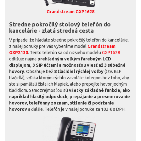
Grandstream GXP1628
Stredne pokročilý stolový telefón do
kancelárie - zlatá stredná cesta
V prípade, že hľadáte stredne pokročilý telefón do kancelárie,
z našej ponuky pre vás vyberáme model
Grandstream
GXP2130
. Tento telefón sa od nižšieho modelu
GXP1628
odlišuje najmä
prehľadným veľkým farebným LCD
displejom, 3 SIP účtami a možnosťou viesť až 3 súbežné
hovory
. Obsahuje tiež
8 tlačidiel rýchlej voľby
(tzv. BLF
tlačidlá), vďaka ktorým rýchlo zavoláte kolegom bez toho, aby
ste si pamätali čísla ich klapiek, alebo prepojíte hovor jedným
tlačidlom. Samozrejmosťou sú
všetky základné funkcie, ako
napríklad hlasitý odposluch, prepájanie a presmerovanie
hovorov, telefónny zoznam, stíšenie či podržanie
hovorov
a ďalšie. Telefón je v našej ponuke za 102 € s DPH.