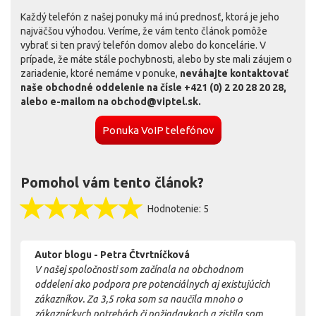
Každý telefón z našej ponuky má inú prednosť, ktorá je jeho
najväčšou výhodou. Veríme, že vám tento článok pomôže
vybrať si ten pravý telefón domov alebo do koncelárie. V
prípade, že máte stále pochybnosti, alebo by ste mali záujem o
zariadenie, ktoré nemáme v ponuke,
neváhajte kontaktovať
naše obchodné oddelenie na čísle +421 (0) 2 20 28 20 28,
alebo e-mailom na
obchod@viptel.sk
.
Ponuka VoIP telefónov
Pomohol vám tento článok?
Hodnotenie:
5
Autor blogu - Petra Čtvrtníčková
V našej spoločnosti som začínala na obchodnom
oddelení ako podpora pre potenciálnych aj existujúcich
zákazníkov. Za 3,5 roka som sa naučila mnoho o
zákazníckych potrebách či požiadavkach a zistila som,