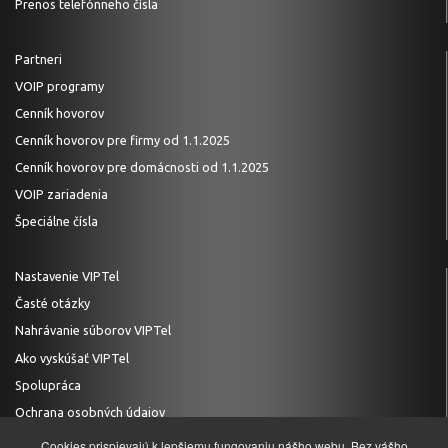
Prenos telefónneho čísla
Partneri
VOIP programy
Cenník hovorov
Cenník hovorov pre firmy od 1.1.2025
Cenník hovorov pre domácnosti od 1.1.2025
VOIP zariadenia
Špeciálne čísla
Nastavenie VIPTel
Časté otázky
Nahrávanie súborov VIPTel
Ako vyskúšať VIPTel
Spolupráca
Ochrana osobných údajov
Cookies prispievajú k lepšiemu fungovaniu nášho webu. Bez vášho