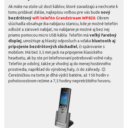
Ak máte na stole už dosť káblov, ktoré zavadzajú a nechcete k
tomu pridávať ďalšie, najlepšou voľbou pre vás bude
nový
bezdrôtový
wifi telefón Grandstream WP820
. Okrem
slúchadla obsahuje iba nabíjaciu stanicu, kde je možné telefón
odložiť a zároveň nabíjať, no nabíjanie je možné aj bez nej
priamo pomocou micro USB kábla. Telefón má
veľký farebný
displej
, umožňuje aj hlasitý odposluch a vďaka
bluetooth aj
pripojenie bezdrôtových slúchadiel
, či spárovanie s
mobilom. Má tiež 3,5 mm jack na pripojenie klasického
headsetu, ak by ste pri telefonovaní potrebovali voľné ruky.
Telefón je odolný, takže je vhodný aj do menej hostinného
prostredia, napríklad do výrobnej haly, či do záhrady. 😊
Čerešničkou na torte je dlhá výdrž batérie, až 150 hodín v
pohotovostnom režime a 7,5 hodiny nepretržitého hovoru.