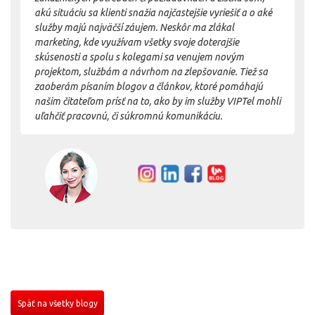
akú situáciu sa klienti snažia najčastejšie vyriešiť a o aké
služby majú najväčší záujem. Neskôr ma zlákal
marketing, kde využívam všetky svoje doterajšie
skúsenosti a spolu s kolegami sa venujem novým
projektom, službám a návrhom na zlepšovanie. Tiež sa
zaoberám písaním blogov a článkov, ktoré pomáhajú
našim čitateľom prísť na to, ako by im služby VIPTel mohli
uľahčiť pracovnú, či súkromnú komunikáciu.
Späť na všetky blogy