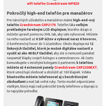
wifi telefón Grandstream WP820
Pokročilý high-end telefón pre manažérov
Pre náročných užívateľov a manažérov máme
high-end-ový
telefón
Grandstream GXP2170
. Telefón láka
veľkým
prehľadným farebným LCD displejom
, ktorého dizajn si
môžete upraviť pomocou XML tak, aby vám vyhovoval. Môžete
na neho nastaviť až
6 SIP účtov a vykonať naraz 6 hovorov
,
či konferenčný hovor do 5 účastníkov. Okolo displeja má
12
linkových tlačidiel, ktoré je možné digitálne nastaviť a
využiť až ako 48 BLF tlačidiel
, aby ste si nemuseli pamätať
naspamäť klapky svojich kolegov a zamestnancov. Ak často
komunikujete s mnohými kolegami či partnermi,
k telefónu
môžete až 4 extenzné panely
Grandstream GXP2200EXT
,
ktoré umožňujú sledovať a obslúžiť až 160 klapiek. Vďaka
bluetoothu môžete telefonovať aj s bezdrôtovými
slúchadlami
a mať tak voľné ruky. Tento model odporúčame
všetkým, ktorý majú radi pokročilé triedy telefónov a doprajú si
to najvyššie pohodlie.