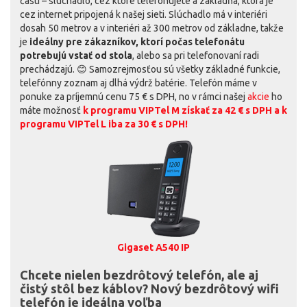
častí – slúchadlo, cez ktoré telefonujete a základňa, ktorá je
cez internet pripojená k našej sieti. Slúchadlo má v interiéri
dosah 50 metrov a v interiéri až 300 metrov od základne, takže
je
ideálny pre zákazníkov, ktorí počas telefonátu
potrebujú vstať od stola
, alebo sa pri telefonovaní radi
prechádzajú. 😊 Samozrejmosťou sú všetky základné funkcie,
telefónny zoznam aj dlhá výdrž batérie. Telefón máme v
ponuke za príjemnú cenu 75 € s DPH, no v rámci našej
akcie
ho
máte možnosť
k programu VIPTel M získať za 42 € s DPH a k
programu VIPTel L iba za 30 € s DPH!
Gigaset A540 IP
Chcete nielen bezdrôtový telefón, ale aj
čistý stôl bez káblov? Nový bezdrôtový wifi
telefón je ideálna voľba