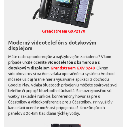
Grandstream GXP2170
Moderný videotelefón s dotykovým
displejom
Máte radi najmodernejšie a najštýlovejšie zariadenia? V tom
prípade určite oceníte
videotelefón s kamerou a s
dotykovým displejom
Grandstream GXV 3240
. Okrem
videohovorov si na ňom vďaka operačnému systému Android
môžete užiť aj hranie hier a využívanie aplikácií z obchodu
Google Play. Vďaka bluetooth pripojeniu môžete spárovať svoj
telefón či pripojiť bluetooth slúchadlá. Samozrejmosťou sú
všetky základné funkcie, konferenčný hovor až pre 6
účastníkov a videokonferencia pre 3 účastníkov. Pri využití v
kancelárii oceníte možnosť pripojenia až 4 rozširujúcich
panelov s 20-timi tlačidlami rýchlej voľby.