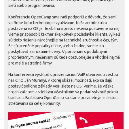
sietí alebo programovania.
Konferenciu OpenCamp sme radi podporili z dôvodu, že sami
vo firme tieto technológie využívame. Naša architektúra
postavená na OS je flexibilná a preto riešenia postavené na nej
vieme prispôsobiť takmer akejkoľvek požiadavke klienta. Aj keď
sú tieto riešenia náročnejšie na technické zručnosti a čas, tým,
že sú licenčné poplatky nízke, alebo žiadne, vieme ich
poskytovať za rozumné ceny. V porovnaní s podobnými
proprietárnymi riešeniami sú teda dostupnejšie a vhodné najmä
pre malé a stredné firmy.
Na konferencii vystúpil s prezentáciou VoIP otvorenou cestou
náš CTO Ján Murányi, v ktorej ukázal možnosti, ako sa dajú
postaviť solídne základy VoIP siete na OS. Veríme, že vďaka
organizátorom a všetkým účastníkom sa podarí vytvoriť peknú
tradíciu a Bratislava OpenCamp sa stane pravidelným miestom
stretávania sa celej komunity.