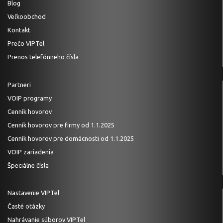
Blog
Veľkoobchod
Kontakt
Prečo VIPTel
Prenos telefónneho čísla
Partneri
VOIP programy
Cenník hovorov
Cenník hovorov pre firmy od 1.1.2025
Cenník hovorov pre domácnosti od 1.1.2025
VOIP zariadenia
Špeciálne čísla
Nastavenie VIPTel
Časté otázky
Nahrávanie súborov VIPTel