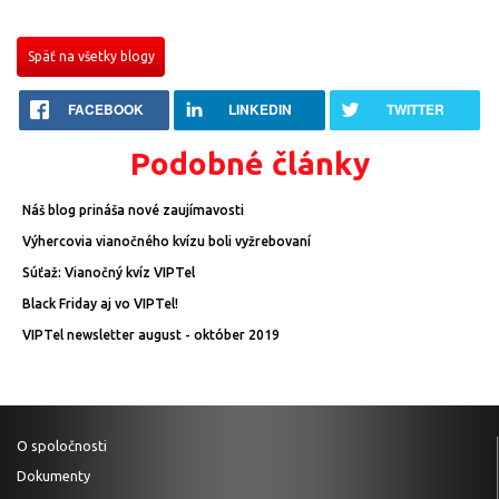
Späť na všetky blogy
FACEBOOK
LINKEDIN
TWITTER
Podobné články
Náš blog prináša nové zaujímavosti
Výhercovia vianočného kvízu boli vyžrebovaní
Súťaž: Vianočný kvíz VIPTel
Black Friday aj vo VIPTel!
VIPTel newsletter august - október 2019
O spoločnosti
Dokumenty