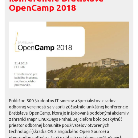
OpenCamp 2018
Približne 500 študentov IT smerov a špecialistov z radov
odbornej verejnosti sa v apríli zúčastnilo unikátnej konferencie
Bratislava OpenCamp, ktorá je inšpirovaná podobnými akciami v
zahraničí (napr. LinuxDays Praha). Jej cieľom bolo poskytnúť
priestor odbornej komunite používateľov otvorených
technológií (skratka OS z anglického Open Source) a
otvoreného softvéru, či už v oblasti systémov, počítačových