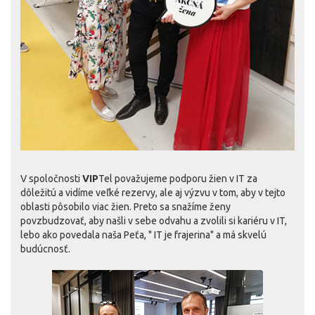
V spoločnosti
VIP
Tel považujeme podporu žien v IT za
dôležitú a vidíme veľké rezervy, ale aj výzvu v tom, aby v tejto
oblasti pôsobilo viac žien. Preto sa snažíme ženy
povzbudzovať, aby našli v sebe odvahu a zvolili si kariéru v IT,
lebo ako povedala naša Peťa, " IT je frajerina" a má skvelú
budúcnosť.