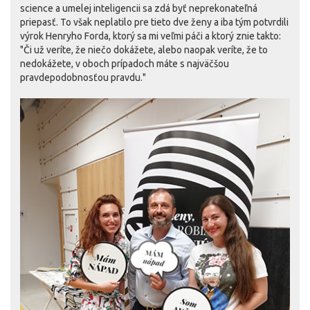
science a umelej inteligencii sa zdá byť neprekonateľná
priepasť. To však neplatilo pre tieto dve ženy a iba tým potvrdili
výrok Henryho Forda, ktorý sa mi veľmi páči a ktorý znie takto:
"Či už veríte, že niečo dokážete, alebo naopak veríte, že to
nedokážete, v oboch prípadoch máte s najväčšou
pravdepodobnosťou pravdu."