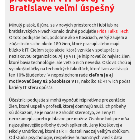
Bratislave veľmi úspešný
Minulý piatok, 8.júna, sa v nových priestoroch HubHub na
bratislavských Nivách konalo druhé podujatie
Frida Talks Tech
.
O toto podujatie bol, podobne ako v Košiciach, veľký záujem a
zúčastnilo sa ho okolo 180 žien, ktoré pracujú alebo majú
blízko k IT. Cieľom tejto akcie, ktorá vznikla v spolupráci s
neziskovou organizáciou Aj Ty v IT, je inšpirovať čo najviac žien,
ktoré bavia technológie, ale veľa o nich nevedia. Osloviť chcú aj
vy­so­koš­ko­láčky na tech­nic­kých fa­kul­tách, ktoré tam za­stá­vajú
len 10% študentov. V neposlednom rade
cieľom je aj
motivovať ženy už pôsobiace v IT
, nakoľko až 41% ich počas
kariéry IT sféru opúšťa.
Účastníci podujatia si mohli vypočuť inšpiratívne prezentácie
žien, ktoré uspeli v profesii, ktorej dominujú muži. Ich príbehy
sú dôkazom, že je načase zahodiť stereotyp, že ženy IT
nerozumejú a preto je hlavne pre mužov. Osobne boli pre mňa
najzaujímavejšie príbehy dvoch spíkeriek, Jany Kozákovej a
Nikoly Ondríkovej, ktoré sa k IT dostali naozaj veľkým oblúkom.
Od štúdia psychológie, respektíve humanitných vied k data